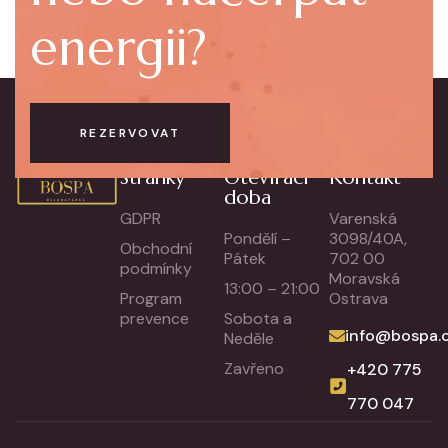
energii?
REZERVOVAT
Stránky
Otevírací
Kontakt
doba
GDPR
Varenská
Pondělí –
3098/40A,
Obchodní
Pátek
702 00
podmínky
Moravská
13:00 – 21:00
Program
Ostrava
prevence
Sobota a
info@bospa.
Neděle
Zavřeno
+420 775
770 047