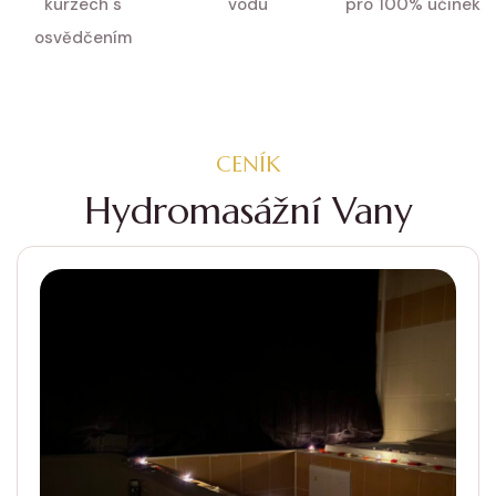
kurzech s
vodu
pro 100% účinek
osvědčením
CENÍK
Hydromasážní Vany